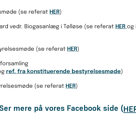
sesmøde (se referat
HER
)
aard vedr. Biogasanlæg i Tølløse (se referat
HER
og 
tyrelsesmøde (se referat
HER
)
lforsamling
og
ref. fra konstituerende bestyrelsesmøde
)
styrelsesmøde (se referat
HER
)
 Ser mere på vores Facebook side (
HE