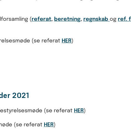
lforsamling (
referat
,
beretning
,
regnskab
og
ref. 
tyrelsesmøde (se referat
HER
)
der 2021
, bestyrelsesmøde (se referat
HER
)
esmøde (se referat
HER
)