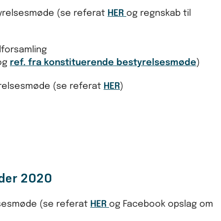
styrelsesmøde (se referat
HER
og regnskab til
alforsamling
og
ref. fra konstituerende bestyrelsesmøde
)
tyrelsesmøde (se referat
HER
)
nder 2020
relsesmøde (se referat
HER
og Facebook opslag om