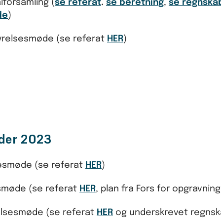
lforsamling (
se referat
.
se beretning
,
se regnska
de
)
styrelsesmøde (se referat
HER
)
nder 2023
lsesmøde (se referat
HER
)
sesmøde (se referat
HER
, plan fra Fors for opgravnin
yrelsesmøde (se referat
HER
og underskrevet regns