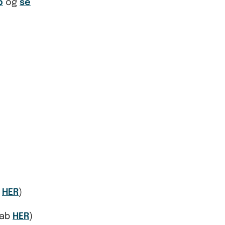
b
og
se
g
HER
)
kab
HER
)