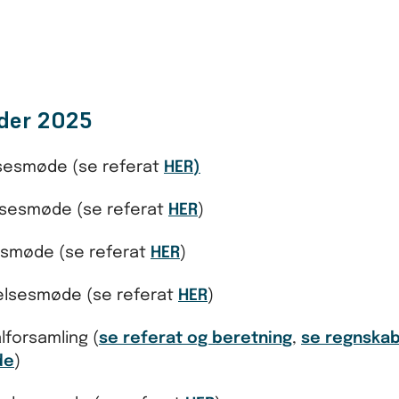
der 2025
elsesmøde (se referat
HER
)
relsesmøde (se referat
HER
)
lsesmøde (se referat
HER
)
yrelsesmøde (se referat
HER
)
lforsamling (
se referat og beretning
,
se regnska
de
)