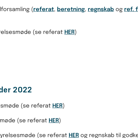
lforsamling (
referat
,
beretning
,
regnskab
og
ref. 
tyrelsesmøde (se referat
HER
)
der 2022
lsesmøde (se referat
HER
)
esmøde (se referat
HER
)
styrelsesmøde (se referat
HER
og regnskab til godk