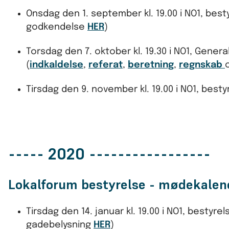
Onsdag den 1. september kl. 19.00 i NO1, be
godkendelse
HER
)
Torsdag den 7. oktober kl. 19.30 i NO1, Gener
(
indkaldelse
,
referat
,
beretning
,
regnskab
Tirsdag den 9. november kl. 19.00 i NO1, bes
----- 2020 -----------------
Lokalforum bestyrelse - mødekale
Tirsdag den 14. januar kl. 19.00 i NO1, besty
gadebelysning
HER
)